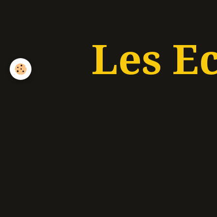
Les E
Accueil
Album
Ecurie
Ecurie
Ecurie